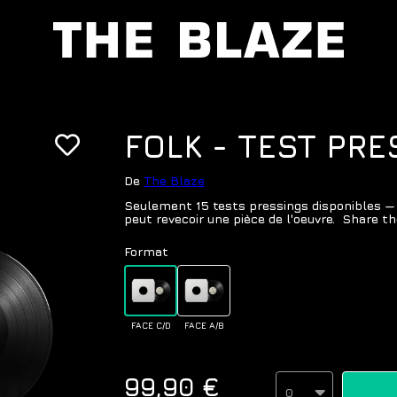
FOLK - TEST PR
De
The Blaze
Seulement 15 tests pressings disponibles — 
peut revecoir une pièce de l'oeuvre. Share the
Format
FACE C/D
FACE A/B
99,90 €
0