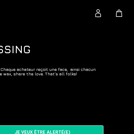
ESSING
Chaque acheteur reçoit une face, ainsi chacun
 wax, share the love. That’s all folks!
JE VEUX ÊTRE ALERTÉ(E)